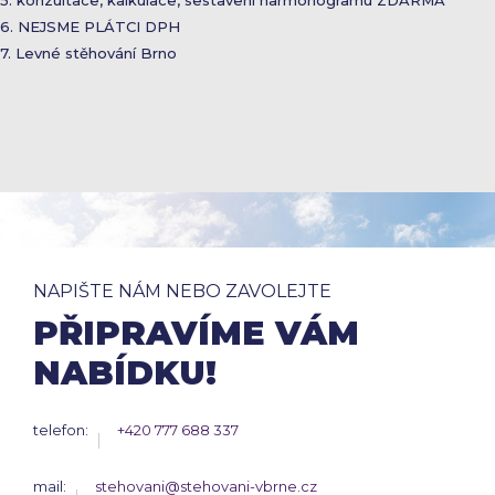
5. konzultace, kalkulace, sestavení harmonogramu ZDARMA
6. NEJSME PLÁTCI DPH
7. Levné stěhování Brno
NAPIŠTE NÁM NEBO ZAVOLEJTE
PŘIPRAVÍME VÁM
NABÍDKU!
telefon:
+420 777 688 337
mail:
stehovani@stehovani-vbrne.cz