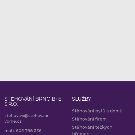
STĚHOVÁNÍ BRNO B+E,
SLUŽBY
S.R.O.
Stěhování bytů a domů
stehovani@stehovani-
Stěhování firem
vbrne.cz
Stěhování těžkých
mob. 603 788 336
břemen