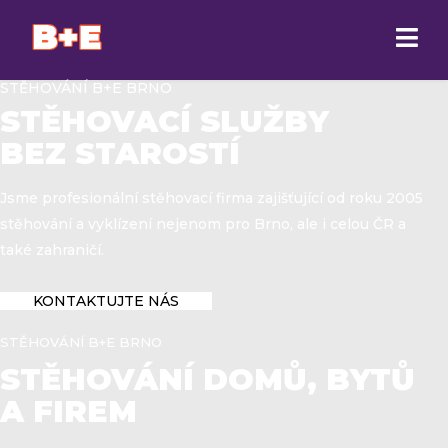
STĚHOVÁNÍ B+E BRNO
STĚHOVACÍ SLUŽBY
BEZ STAROSTÍ
Jsme profesionální stěhovací firma zajišťující od roku 2005
stěhování a vyklízení nejenom pro Brno, ale i celou ČR a
také zahraničí.
KONTAKTUJTE NÁS
STĚHOVÁNÍ B+E BRNO
STĚHOVÁNÍ DOMŮ, BYTŮ
A FIREM