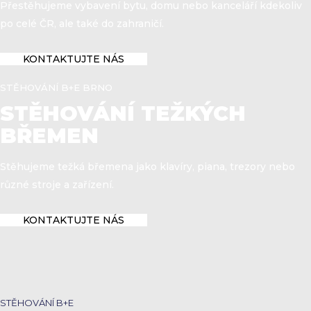
Přestěhujeme vybavení bytu, domu nebo kanceláří kdekoliv
po celé ČR, ale také do zahraničí.
KONTAKTUJTE NÁS
STĚHOVÁNÍ B+E BRNO
STĚHOVÁNÍ TEŽKÝCH
BŘEMEN
Stěhujeme težká břemena jako klavíry, piana, trezory nebo
různé stroje a zařízení.
KONTAKTUJTE NÁS
STĚHOVÁNÍ B+E